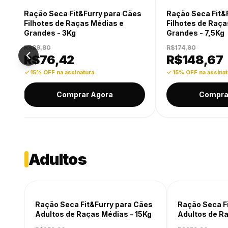
-15% OFF
-15% OFF
Ração Seca Fit&Furry para Cães
Ração Seca F
Filhotes de Raças Médias e
Filhotes de R
Grandes - 3Kg
Grandes - 7,5
R$89,90
R$174,90
R$
76,42
R$
148,6
15% OFF na assinatura
15% OFF na ass
Comprar Agora
Comp
Adultos
-15% OFF
-15% OFF
Ração Seca Fit&Furry para Cães
Ração Seca F
Adultos de Raças Médias - 15Kg
Adultos de R