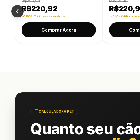
R$259,90
R$259,90
R$
220,92
R$
220,
15% OFF na assinatura
15% OFF na ass
Comprar Agora
Comp
CALCULADORA PET
Quanto seu cã