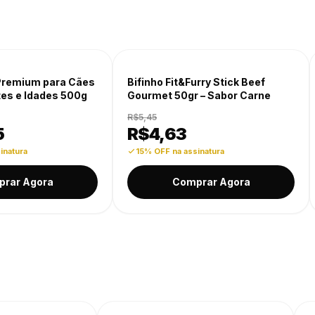
-15% OFF
Premium para Cães
Bifinho Fit&Furry Stick Beef
tes e Idades 500g
Gourmet 50gr – Sabor Carne
R$5,45
5
R$
4,63
inatura
15% OFF na assinatura
rar Agora
Comprar Agora