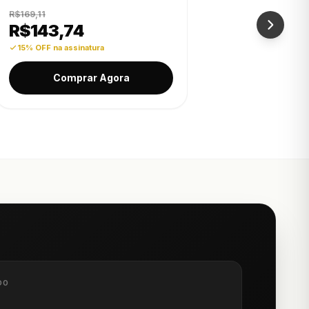
R$169,11
R$
143,74
15% OFF na assinatura
Comprar Agora
DO