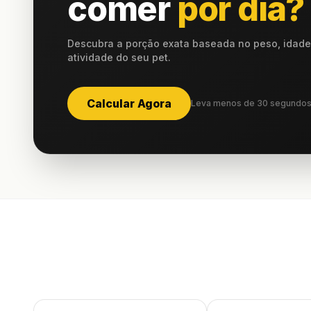
comer
por dia?
Descubra a porção exata baseada no peso, idade 
atividade do seu pet.
Calcular Agora
Leva menos de 30 segundo