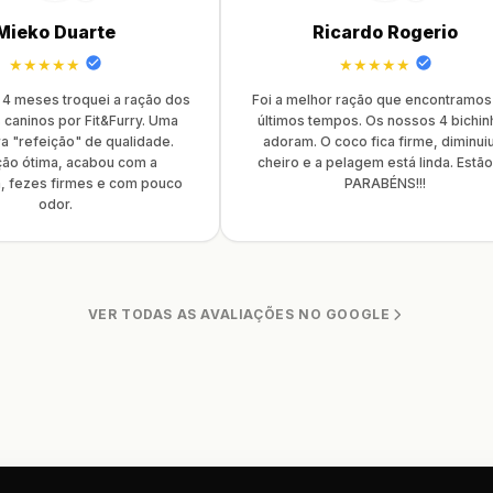
Mieko Duarte
Ricardo Rogerio
★★★★★
★★★★★
 4 meses troquei a ração dos
Foi a melhor ração que encontramos
 caninos por Fit&Furry. Uma
últimos tempos. Os nossos 4 bichin
a "refeição" de qualidade.
adoram. O coco fica firme, diminui
ção ótima, acabou com a
cheiro e a pelagem está linda. Estã
, fezes firmes e com pouco
PARABÉNS!!!
odor.
VER TODAS AS AVALIAÇÕES NO GOOGLE