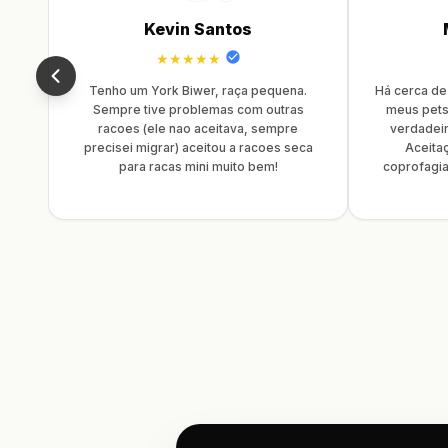
Kevin Santos
★★★★★
o e
Tenho um York Biwer, raça pequena.
Há cerca de
yal
Sempre tive problemas com outras
meus pets
y e
racoes (ele nao aceitava, sempre
verdadeir
gem
precisei migrar) aceitou a racoes seca
Aceita
to.
para racas mini muito bem!
coprofagia