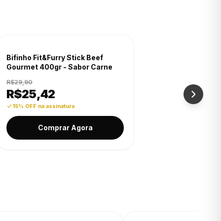
-15% OFF
Bifinho Fit&Furry Stick Beef
Gourmet 400gr - Sabor Carne
R$29,90
R$
25,42
15% OFF na assinatura
Comprar Agora