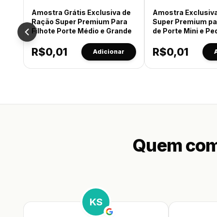
Amostra Grátis Exclusiva de
60g
Amostra Exclusiv
60g
Ração Super Premium Para
Super Premium par
Filhote Porte Médio e Grande
de Porte Mini e P
R$
0,01
R$
0,01
Adicionar
Quem comp
KS