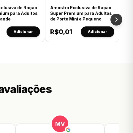
clusiva de Ração
Amostra Exclusiva de Ração
60g
ium para Adultos
Super Premium para Adultos
rande
de Porte Mini e Pequeno
R$
0,01
Adicionar
Adicionar
avaliações
MV