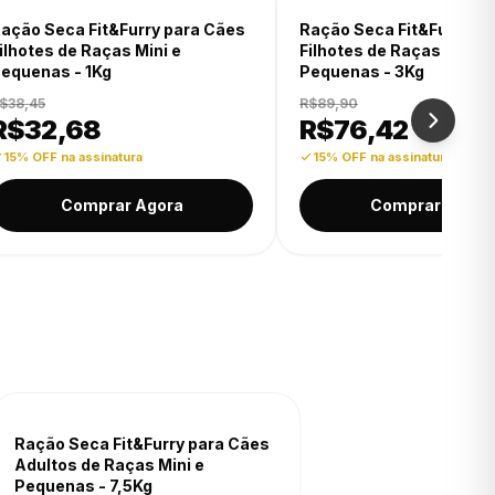
-15% OFF
-15% OFF
Ração Seca Fit&Furry para Cães
Ração Seca Fit&Furry
Filhotes de Raças Mini e
Filhotes de Raças Min
Pequenas - 1Kg
Pequenas - 3Kg
R$38,45
R$89,90
R$
32,68
R$
76,42
15% OFF na assinatura
15% OFF na assinatura
Comprar Agora
Comprar Ag
-15% OFF
Ração Seca Fit&Furry para Cães
Adultos de Raças Mini e
Pequenas - 7,5Kg