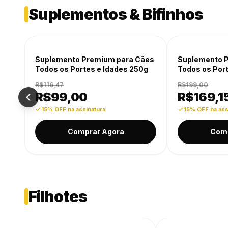
Suplementos & Bifinhos
-15% OFF
-15% OFF
Suplemento Premium para Cães
Suplemento 
Todos os Portes e Idades 250g
Todos os Por
R$116,47
R$199,00
R$
99,00
R$
169,1
15% OFF na assinatura
15% OFF na ass
Comprar Agora
Comp
Filhotes