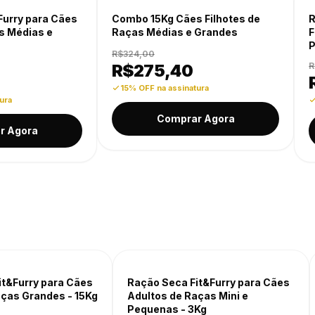
-15% OFF
it&Furry para Cães
Combo 15Kg Cães Filhotes de
aças Médias e
Raças Médias e Grandes
Kg
R$324,00
R$
275,40
7
15% OFF na assinatura
inatura
Comprar Agora
rar Agora
-15% OFF
it&Furry para Cães
Ração Seca Fit&Furry para Cães
aças Grandes - 15Kg
Adultos de Raças Mini e
Pequenas - 3Kg