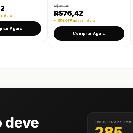
92
R$89,90
R$
76,42
inatura
15% OFF na assinatura
rar Agora
Comprar Agora
o deve
RESULTADO ESTIMA
285