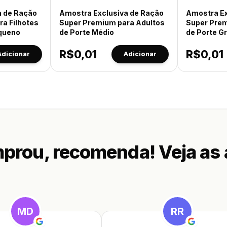
a de Ração
Amostra Exclusiva de Ração
60g
Amostra Ex
60g
a Filhotes
Super Premium para Adultos
Super Prem
equeno
de Porte Médio
de Porte G
R$
0,01
R$
0,01
Adicionar
Adicionar
rou, recomenda! Veja as 
MD
RR