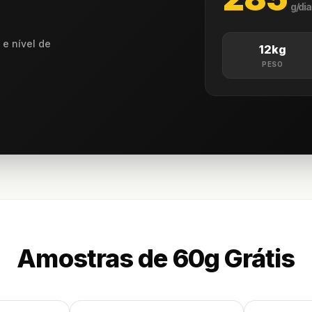
g/dia
e nível de
12kg
PESO
s
Amostras de 60g Grátis