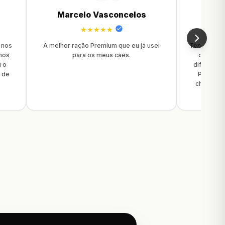
Marcelo Vasconcelos
★★★★★
 nos
A melhor ração Premium que eu já usei
Tenho 5 cac
hos
para os meus cães.
que todo
u o
dificil, m
o de
Percebi 
cheios de