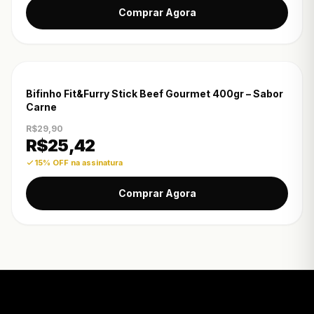
Comprar Agora
-15% OFF
Bifinho Fit&Furry Stick Beef Gourmet 400gr – Sabor
Carne
R$29,90
R$
25,42
15% OFF na assinatura
Comprar Agora