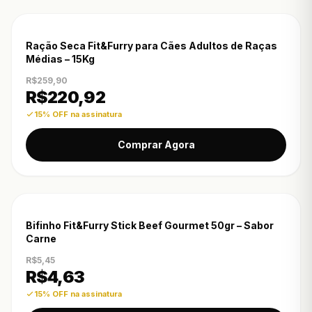
-15% OFF
Ração Seca Fit&Furry para Cães Adultos de Raças
Médias – 15Kg
R$259,90
R$
220,92
15% OFF na assinatura
Comprar Agora
-15% OFF
Bifinho Fit&Furry Stick Beef Gourmet 50gr – Sabor
Carne
R$5,45
R$
4,63
15% OFF na assinatura