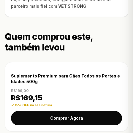
parceiro mais fiel com
VET STRONG
!
Quem comprou este,
também levou
-15% OFF
Suplemento Premium para Cães Todos os Portes e
Idades 500g
R$199,00
R$
169,15
15% OFF na assinatura
Comprar Agora