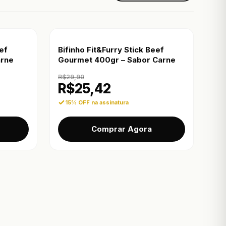
ef
Bifinho Fit&Furry Stick Beef
arne
Gourmet 400gr – Sabor Carne
R$
29,90
R$
25,42
15% OFF na assinatura
Comprar Agora