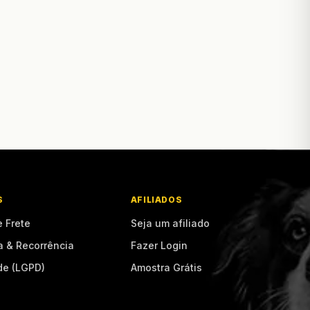
S
AFILIADOS
e Frete
Seja um afiliado
a & Recorrência
Fazer Login
de (LGPD)
Amostra Grátis