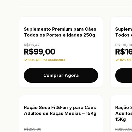
Suplemento Premium para Cães
Suplem
Todos os Portes e Idades 250g
Todos 
R$
116,47
R$
199,00
R$
99,00
R$
1
15% OFF na assinatura
15% OFF
Comprar Agora
Ração Seca Fit&Furry para Cães
Ração 
Adultos de Raças Médias – 15Kg
Adulto
15Kg
R$
259,90
R$
259,9