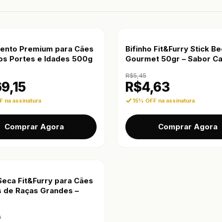
ento Premium para Cães
Bifinho Fit&Furry Stick Be
os Portes e Idades 500g
Gourmet 50gr – Sabor C
R$
5,45
69,15
R$
4,63
 na assinatura
15% OFF na assinatura
Comprar Agora
Comprar Agora
Seca Fit&Furry para Cães
s de Raças Grandes –
0