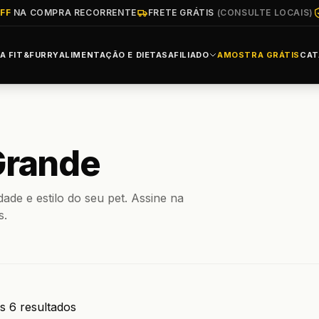
FF
NA COMPRA RECORRENTE
FRETE GRÁTIS
(CONSULTE LOCAIS)
A FIT&FURRY
ALIMENTAÇÃO E DIETAS
AFILIADO
AMOSTRA GRÁTIS
CAT
Grande
ade e estilo do seu pet. Assine na
s.
s 6 resultados